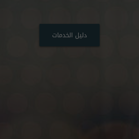
دليل الخدمات